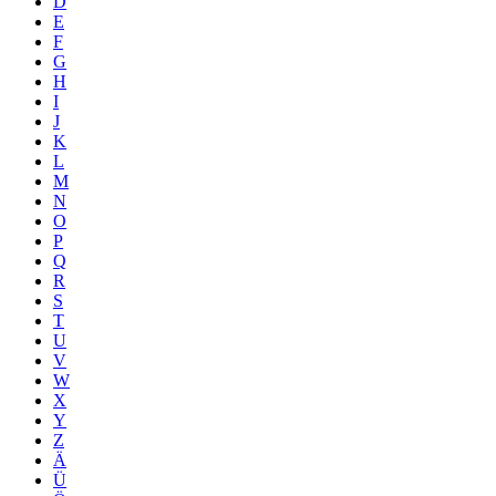
D
E
F
G
H
I
J
K
L
M
N
O
P
Q
R
S
T
U
V
W
X
Y
Z
Ä
Ü