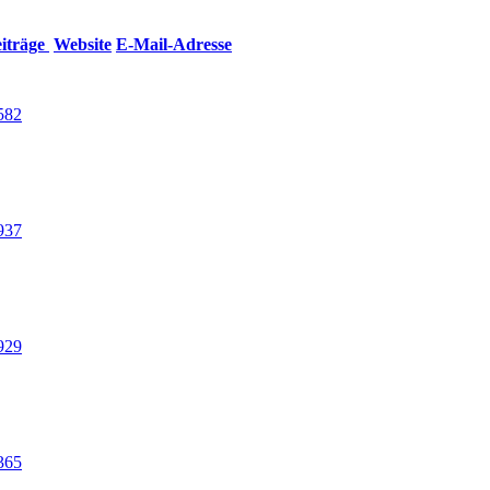
iträge
Website
E-Mail-Adresse
582
937
929
365