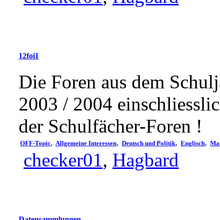
12foi1
Die Foren aus dem Schulj
2003 / 2004 einschliessli
der Schulfächer-Foren !
,
,
,
,
OFF-Topic
Allgemeine Interessen
Deutsch und Politik
Englisch
Ma
checker01
,
Hagbard
Datensammlungen