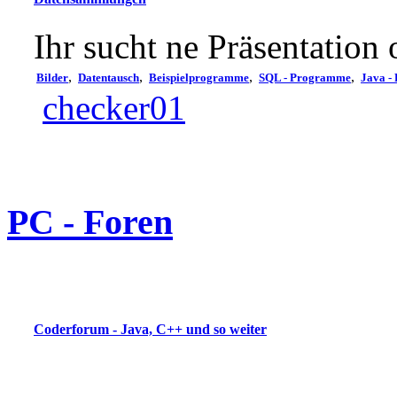
Ihr sucht ne Präsentation 
,
,
,
,
Bilder
Datentausch
Beispielprogramme
SQL - Programme
Java -
checker01
PC - Foren
Coderforum - Java, C++ und so weiter