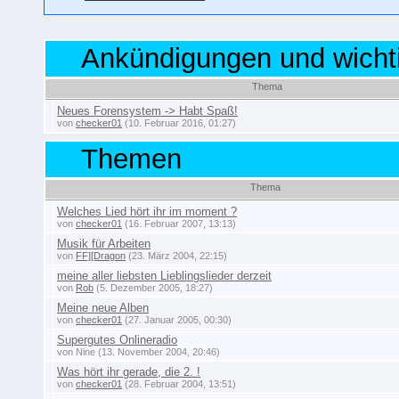
Ankündigungen und wich
Thema
Neues Forensystem -> Habt Spaß!
von
checker01
(10. Februar 2016, 01:27)
Themen
Thema
Welches Lied hört ihr im moment ?
von
checker01
(16. Februar 2007, 13:13)
Musik für Arbeiten
von
FF][Dragon
(23. März 2004, 22:15)
meine aller liebsten Lieblingslieder derzeit
von
Rob
(5. Dezember 2005, 18:27)
Meine neue Alben
von
checker01
(27. Januar 2005, 00:30)
Supergutes Onlineradio
von Nine (13. November 2004, 20:46)
Was hört ihr gerade, die 2. !
von
checker01
(28. Februar 2004, 13:51)