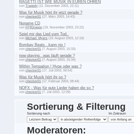
RAGETTI IST WIE MUSIK IN EUREN OHREN
von
Tragedy
(11. Dezember 2003, 22:11)
Was für Musik hört ihr jetzt gerade ?
von
checker01
(27. März 2003, 14:43)
Noname CD
von
FF][Dragon
(19. November 2003, 23:22)
Spiel mir das Lied vom Tod..
von
Michael_Myers
(10. August 2003, 12:19)
Bombay Beats...kann nix !
von
checker01
(7. August 2003, 15:33)
now playing...was läuft gerade ?
von
checker01
(7. August 2003, 15:34)
Within Tempation ! Hype oder was ?
von
checker01
(17. Juli 2003, 08:54)
Was für Musik hört ihr so ?
von
checker01
(17. Februar 2003, 08:44)
NOFX - Was für gute Lieder haben die so ?
von
checker01
(7. Juli 2003, 12:09)
Sortierung & Filterung
Sortierung nach
Im Zeitraum
Moderatoren: