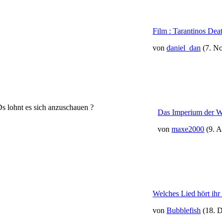
Film : Tarantinos Dea
von
daniel_dan
(7. N
s lohnt es sich anzuschauen ?
Das Imperium der W
von
maxe2000
(9. 
Welches Lied hört ih
von
Bubblefish
(18. 