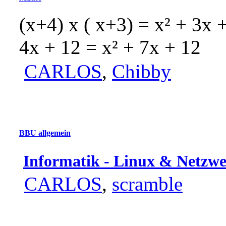
(x+4) x ( x+3) = x² + 3x 
4x + 12 = x² + 7x + 12
CARLOS
,
Chibby
BBU allgemein
Informatik - Linux & Netzw
CARLOS
,
scramble